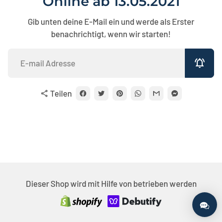
Online ab 13.05.2021
Gib unten deine E-Mail ein und werde als Erster
benachrichtigt, wenn wir starten!
notifications_active
Teilen
share
Dieser Shop wird mit Hilfe von betrieben werden